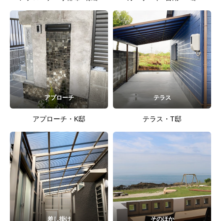
アプローチ
テラス
アプローチ・K邸
テラス・T邸
差し掛け
そのほか