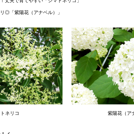
！丈夫で育てやすい「シマトネリコ」
リ◎「紫陽花（アナベル）」
マトネリコ
紫陽花（ア