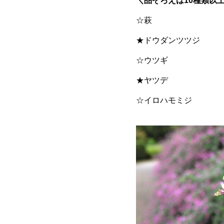
＼品ぞろえは10種類以
☆萩
★ドウダンツツジ
☆ウツギ
★ヤツデ
☆イロハモミジ