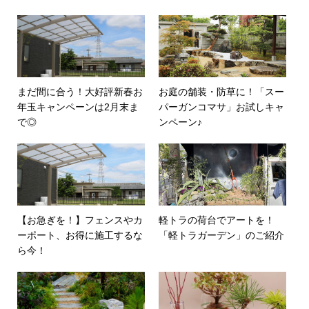
まだ間に合う！大好評新春お
お庭の舗装・防草に！「スー
年玉キャンペーンは2月末ま
パーガンコマサ」お試しキャ
で◎
ンペーン♪
【お急ぎを！】フェンスやカ
軽トラの荷台でアートを！
ーポート、お得に施工するな
「軽トラガーデン」のご紹介
ら今！