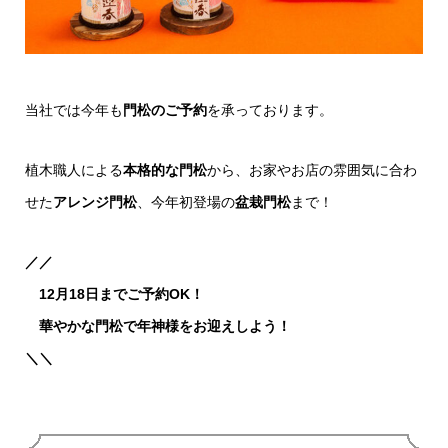
当社では今年も
門松のご予約
を承っております。
植木職人による
本格的な門松
から、お家やお店の雰囲気に合わ
せた
アレンジ門松
、今年初登場の
盆栽門松
まで！
／／
12月18日までご予約OK！
華やかな門松で年神様をお迎えしよう！
＼＼